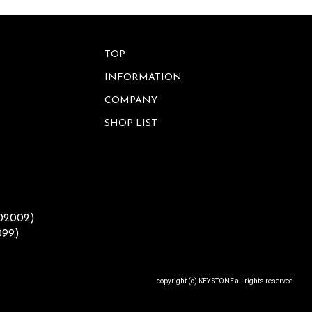
ワ
ッ
ー
ト
ベ
ー
ス
サ
TOP
ニ
タ
INFORMATION
フ
リ
レ
ー
COMPANY
ー
ム
SHOP LIST
ア
ウ
小
ト
物
ド
入
ア
れ
バ
ラ
002002)
ッ
イ
グ
099)
ト・
照
明
ウ
ォ
copyright (c) KEY STONE all rights reserved.
ー
レ
ル
タ
デ