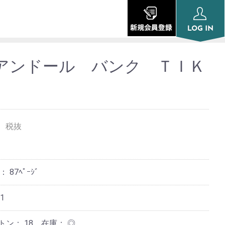
アンドール バンク ＴＩＫ
税抜
ジ：
87ﾍﾟｰｼﾞ
51
ートン：
18
在庫：
◎