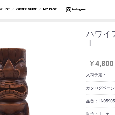
バ
ウ
バ
サ
マ
カ
プ
バ
テ
収
ッ
ォ
ラ
マ
ッ
ト
ラ
ッ
ス
納
／
／
P LIST
ORDER GUIDE
MY PAGE
instagram
グ
ー
エ
ー
ト
ラ
ン
グ
タ
ル
テ
リ
タ
ー
フ
デ
ィ
ー
ー・
ポ
ク
ク
レ
ァ
コ
ー
ハ
ー
リ
ッ
イ
ボ
ブ
レ
ン
ハワイ
チ
ス
シ
テ
ン
デ
リ
ー
ギ
ラ
マ
ョ
ー
グ
ィ
ッ
シ
ン
Ｉ
イ
ス
ン
ブ
ッ
ー
ク
ョ
グ
小
ト・
ル
ズ
ケ
ン
物
照
ウ
ア
入
ブ
マ
ガ
明
エ
イ
用
れ
ラ
ル
サ
レ
ス
ア
ミ
品
￥4,800
ン
チ
ン
ー
タ
テ
ウ
ケ
カ
グ
ジ
ン
ー
バ
ォ
ッ
バ
フ
ラ
ハ
ド
シ
ン
入荷予定：
ー
ト
ー/
ァ
ス
ン
デ
ョ
ダ
ク
ル
カ
ブ
ド
コ
ン
ナ・
ロ
デ
ー
リ
ケ
レ
ハ
防
ッ
カタログペー
コ
テ
ッ
ア
ー
ン
寒
ク
レ
ン
ク
用
シ
カ
具
ー
品
ョ
チ
品番：
IN0590
シ
ス
ン
サ
バ
ョ
レ
テ
ニ
ラ
ヘ
ン
そ
ジ
ー
タ
エ
ア
単位：
1 カ
の
ャ
シ