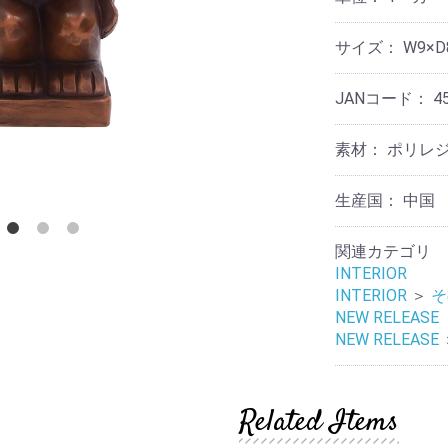
リ
テ
ケ
他
ー
ョ
ス
ー
ィ
ア
ナ
タ
ー
用
サイズ：
W9×D
リ
ン
品
そ
収
ー
ド
の
納
デ
他
JANコード：
4
ア
コ
そ
ロ
レ
そ
の
マ
ー
の
他
素材：
ポリレ
シ
他
ョ
そ
テ
ン
の
生産国：
中国
ウ
ー
他
ォ
ブ
ノ
ー
ル
関連カテゴリ
ス
ル
ウ
タ
INTERIOR
デ
エ
ル
コ
ア
INTERIOR
＞
そ
ジ
レ
NEW RELEASE
ッ
ー
ラ
NEW RELEASE
ク
シ
イ
ョ
ト・
ン
レ
照
タ
明
Related Items
ー
フ
ラ
マ