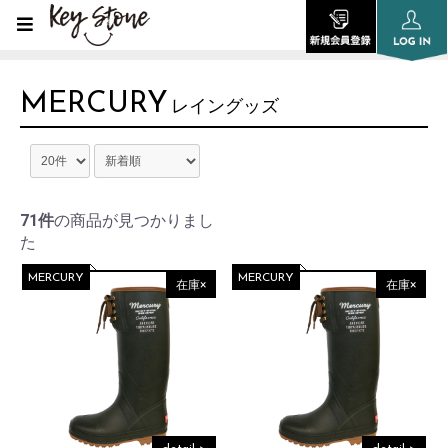
MERCURY
レイングッズ
71件
の商品が見つかりまし
た
MERCURY
MERCURY
在庫×
在庫×