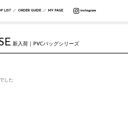
バ
ウ
バ
サ
マ
カ
プ
バ
テ
収
ッ
ォ
ラ
マ
ッ
ト
ラ
ッ
ス
納
／
／
P LIST
ORDER GUIDE
MY PAGE
instagram
グ
ー
エ
ー
ト
ラ
ン
グ
タ
ル
テ
リ
タ
ー
フ
デ
ィ
ー
ー・
ポ
ク
ク
レ
ァ
コ
ー
ハ
ー
リ
ッ
イ
ボ
ブ
レ
ン
チ
ス
シ
テ
ン
デ
リ
ー
ギ
SE
ラ
マ
ョ
ー
グ
ィ
ッ
シ
ン
新入荷｜PVCバッグシリーズ
イ
ス
ン
ブ
ッ
ー
ク
ョ
グ
小
ト・
ル
ズ
ケ
ン
物
照
ウ
ア
入
ブ
マ
ガ
明
エ
イ
用
れ
ラ
ル
サ
レ
ス
ア
ミ
品
ン
チ
ン
ー
タ
テ
ウ
ケ
カ
グ
ジ
ン
ー
バ
ォ
ッ
バ
フ
ラ
ハ
でした
ド
シ
ン
ー
ト
ー/
ァ
ス
ン
デ
ョ
ダ
ク
ル
カ
ブ
ド
コ
ン
ナ・
ロ
デ
ー
リ
ケ
レ
ハ
防
ッ
コ
テ
ッ
ア
ー
ン
寒
ク
レ
ン
ク
用
シ
カ
具
ー
品
ョ
チ
シ
ス
ン
サ
バ
ョ
レ
テ
ニ
ラ
ヘ
ン
そ
ジ
ー
タ
エ
ア
の
ャ
シ