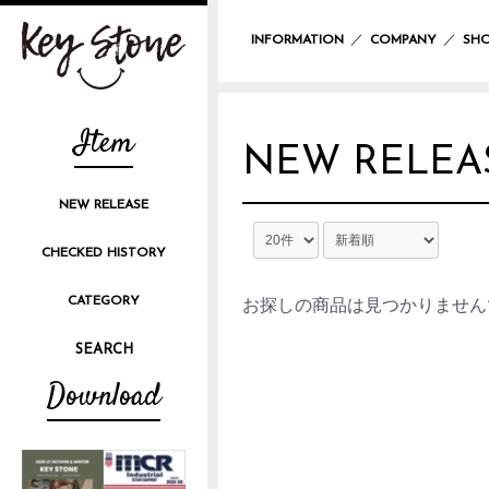
／
／
INFORMATION
COMPANY
SHO
Item
NEW RELEA
NEW RELEASE
CHECKED HISTORY
CATEGORY
お探しの商品は見つかりません
Download