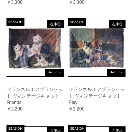
￥3,300
￥3,300
SEASON
SEASON
在庫◎
在庫◎
お買い物を続ける
カートへ進む
detail >
detail >
フランネルボアブランケッ
フランネルボアブランケッ
ト ヴィンテージキャット
ト ヴィンテージキャット
Friends
Play
￥2,200
￥2,200
SEASON
SEASON
在庫◎
在庫◎