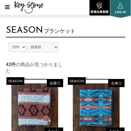
SEASON
ブランケット
42件
の商品が見つかりまし
た
SEASON
SEASON
在庫◎
在庫◎