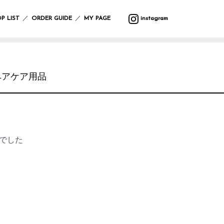
バ
ウ
バ
サ
マ
カ
プ
バ
テ
収
ッ
ォ
ラ
マ
ッ
ト
ラ
ッ
ス
納
／
／
P LIST
ORDER GUIDE
MY PAGE
instagram
グ
ー
エ
ー
ト
ラ
ン
グ
タ
ル
テ
リ
タ
ー
フ
デ
ィ
ー
ー・
ポ
ク
ク
レ
ァ
コ
ー
ハ
ー
リ
ッ
イ
ボ
ブ
レ
ン
チ
ス
シ
テ
ン
デ
リ
ー
ギ
ラ
マ
ョ
ー
グ
ィ
ッ
シ
ン
ヘアケア用品
イ
ス
ン
ブ
ッ
ー
ク
ョ
グ
小
ト・
ル
ズ
ケ
ン
物
照
ウ
ア
入
ブ
マ
ガ
明
エ
イ
用
れ
ラ
ル
サ
レ
ス
ア
ミ
品
ン
チ
ン
ー
タ
テ
ウ
ケ
カ
グ
ジ
ン
ー
バ
ォ
ッ
バ
フ
ラ
ハ
でした
ド
シ
ン
ー
ト
ー/
ァ
ス
ン
デ
ョ
ダ
ク
ル
カ
ブ
ド
コ
ン
ナ・
ロ
デ
ー
リ
ケ
レ
ハ
防
ッ
コ
テ
ッ
ア
ー
ン
寒
ク
レ
ン
ク
用
シ
カ
具
ー
品
ョ
チ
シ
ス
ン
サ
バ
ョ
レ
テ
ニ
ラ
ヘ
ン
そ
ジ
ー
タ
エ
ア
の
ャ
シ