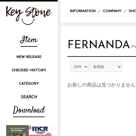
／
／
INFORMATION
COMPANY
SHO
Item
FERNANDA
NEW RELEASE
CHECKED HISTORY
CATEGORY
お探しの商品は見つかりません
Download