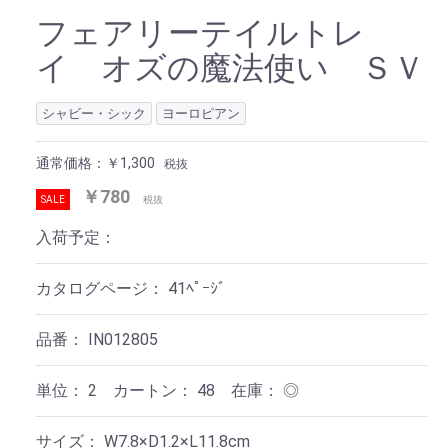
フェアリーテイルトレ
イ オズの魔法使い ＳＶ
シャビー・シック
ヨーロピアン
通常価格：￥1,300
税抜
￥780
SALE
税抜
入荷予定：
カタログページ：
41ﾍﾟｰｼﾞ
品番：
IN012805
単位：
2 カートン：
48
在庫：
◎
サイズ：
W7.8×D1.2×L11.8cm