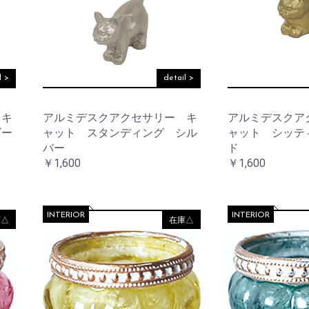
リ
テ
ケ
他
ー
ョ
ス
ー
ィ
ア
ナ
タ
ー
用
リ
ン
品
そ
収
ー
ド
の
納
デ
他
ア
コ
そ
l >
detail >
ロ
レ
そ
の
マ
ー
の
他
シ
他
 キ
アルミデスクアクセサリー キ
アルミデスクア
ョ
そ
テ
ゴー
ャット スタンディング シル
ャット シッテ
ン
の
ウ
ー
バー
ド
他
ォ
ブ
￥1,600
￥1,600
ノ
ー
ル
ス
ル
ウ
タ
デ
エ
ル
コ
ア
ジ
レ
INTERIOR
INTERIOR
庫△
在庫△
ッ
ー
ラ
ク
シ
イ
ョ
ト・
ン
レ
照
タ
明
ー
フ
ラ
マ