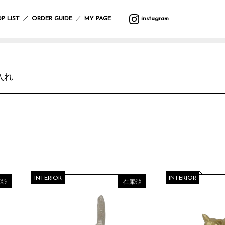
バ
ウ
バ
サ
マ
カ
プ
バ
テ
収
ッ
ォ
ラ
マ
ッ
ト
ラ
ッ
ス
納
／
／
P LIST
ORDER GUIDE
MY PAGE
instagram
グ
ー
エ
ー
ト
ラ
ン
グ
タ
ル
テ
リ
タ
ー
フ
デ
ィ
ー
ー・
ポ
ク
ク
レ
ァ
コ
ー
ハ
ー
リ
ッ
イ
ボ
ブ
レ
ン
チ
ス
シ
テ
ン
デ
リ
ー
ギ
ラ
マ
ョ
ー
グ
ィ
ッ
シ
ン
入れ
イ
ス
ン
ブ
ッ
ー
ク
ョ
グ
小
ト・
ル
ズ
ケ
ン
物
照
ウ
ア
入
ブ
マ
ガ
明
エ
イ
用
れ
ラ
ル
サ
レ
ス
ア
ミ
品
ン
チ
ン
ー
タ
テ
ウ
ケ
カ
グ
ジ
ン
ー
バ
ォ
ッ
バ
フ
ラ
ハ
ド
シ
ン
ー
ト
ー/
ァ
ス
ン
デ
ョ
ダ
ク
ル
カ
ブ
ド
コ
ン
ナ・
ロ
デ
ー
リ
ケ
レ
ハ
防
ッ
コ
テ
ッ
ア
ー
ン
寒
ク
INTERIOR
INTERIOR
レ
ン
ク
用
庫◎
在庫◎
シ
カ
具
ー
品
ョ
チ
シ
ス
ン
サ
バ
ョ
レ
テ
ニ
ラ
ヘ
ン
そ
ジ
ー
タ
エ
ア
の
ャ
シ