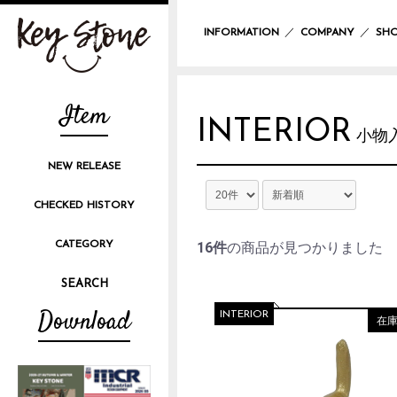
／
／
INFORMATION
COMPANY
SHO
Item
INTERIOR
小物
NEW RELEASE
CHECKED HISTORY
CATEGORY
16件
の商品が見つかりました
Download
INTERIOR
在