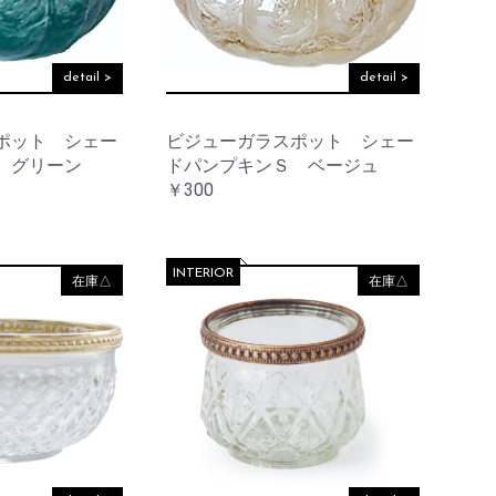
detail >
detail >
ポット シェー
ビジューガラスポット シェー
 グリーン
ドパンプキンＳ ベージュ
￥300
INTERIOR
在庫△
在庫△