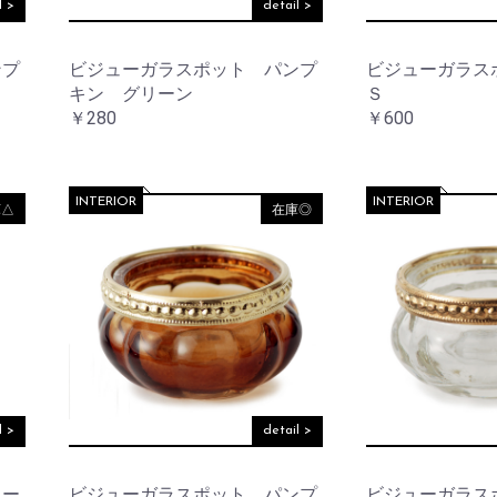
ー
l >
detail >
コ
レ
ー
ンプ
ビジューガラスポット パンプ
ビジューガラス
シ
キン グリーン
Ｓ
ョ
ン
￥280
￥600
レ
イ
ン
INTERIOR
INTERIOR
庫△
在庫◎
グ
ッ
ズ
l >
detail >
ェー
ビジューガラスポット パンプ
ビジューガラス