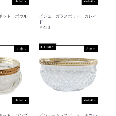
detail >
detail >
ポット ボウル
ビジューガラスポット カレイ
ド
￥450
INTERIOR
在庫△
在庫△
detail >
detail >
ポット パンプ
ビジューガラスポット ボウル