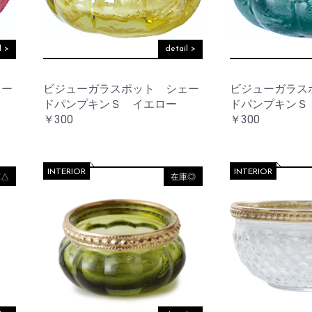
ワ
ッ
ー
ト
ベ
ー
l >
detail >
ス
サ
ニ
タ
フ
ェー
ビジューガラスポット シェー
ビジューガラス
リ
レ
ー
ドパンプキンＳ イエロー
ドパンプキンＳ
ー
ム
￥300
￥300
ア
ウ
小
ト
物
ド
入
INTERIOR
INTERIOR
お買い物を続ける
カートへ進む
庫△
在庫◎
ア
れ
バ
ラ
ッ
イ
グ
ト・
照
明
ウ
ォ
ー
レ
ル
タ
デ