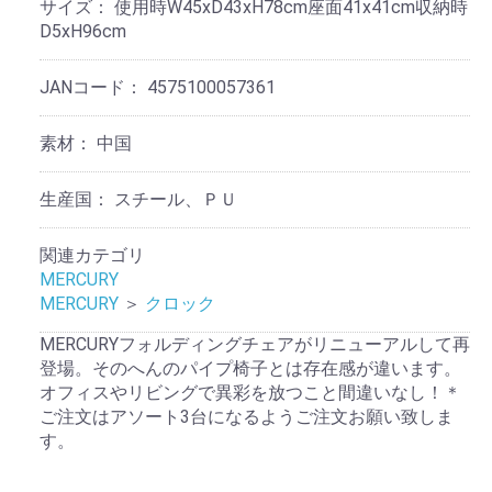
サイズ：
使用時W45xD43xH78cm座面41x41cm収納時
D5xH96cm
JANコード：
4575100057361
素材：
中国
生産国：
スチール、ＰＵ
関連カテゴリ
MERCURY
MERCURY
＞
クロック
MERCURYフォルディングチェアがリニューアルして再
登場。そのへんのパイプ椅子とは存在感が違います。
オフィスやリビングで異彩を放つこと間違いなし！＊
ご注文はアソート3台になるようご注文お願い致しま
す。