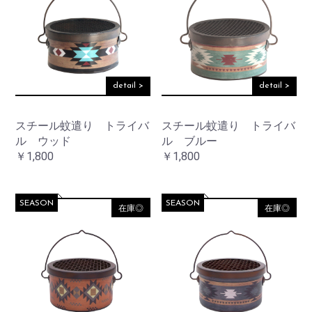
detail >
detail >
お買い物を続ける
スチール蚊遣り トライバ
スチール蚊遣り トライバ
ル ウッド
ル ブルー
カートへ進む
￥1,800
￥1,800
SEASON
SEASON
在庫◎
在庫◎