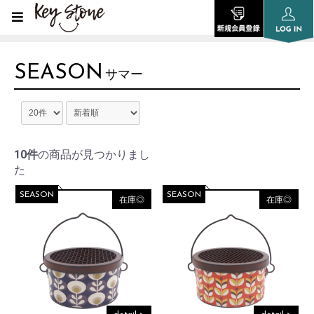
SEASON
サマー
10件
の商品が見つかりまし
た
SEASON
SEASON
在庫◎
在庫◎