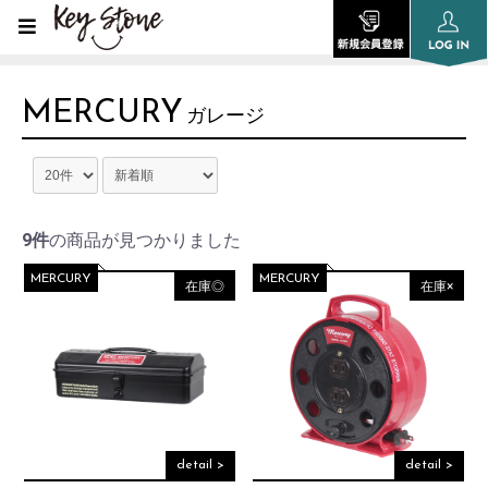
MERCURY
ガレージ
9件
の商品が見つかりました
MERCURY
MERCURY
在庫◎
在庫×
detail >
detail >