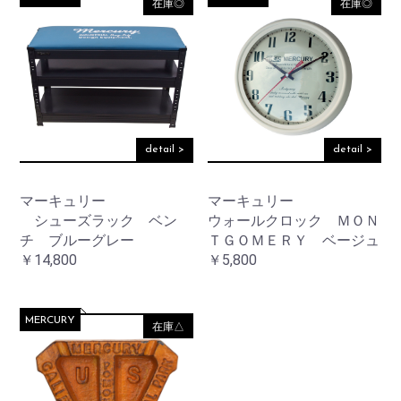
在庫◎
在庫◎
detail >
detail >
お買い物を続ける
マーキュリー
マーキュリー
シューズラック ベン
ウォールクロック ＭＯＮ
カートへ進む
チ ブルーグレー
ＴＧＯＭＥＲＹ ベージュ
￥14,800
￥5,800
MERCURY
在庫△