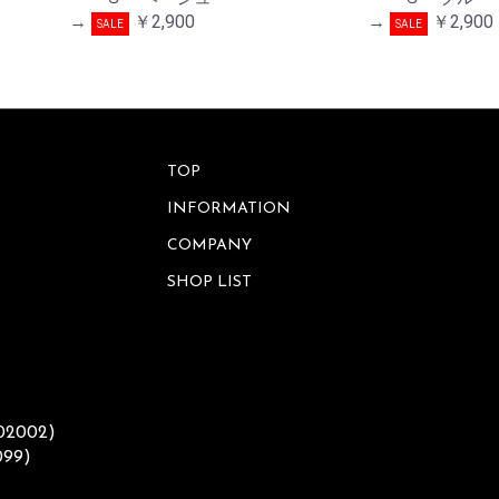
→
￥2,900
→
￥2,900
SALE
SALE
TOP
INFORMATION
COMPANY
SHOP LIST
002002)
099)