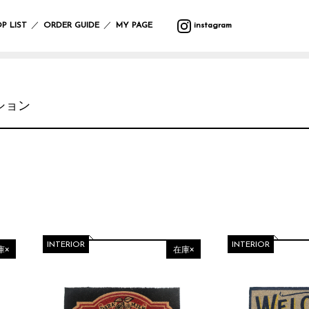
バ
ウ
バ
サ
マ
カ
プ
バ
テ
収
ッ
ォ
ラ
マ
ッ
ト
ラ
ッ
ス
納
／
／
P LIST
ORDER GUIDE
MY PAGE
instagram
グ
ー
エ
ー
ト
ラ
ン
グ
タ
ル
テ
リ
タ
ー
フ
デ
ィ
ー
ー・
ポ
ク
ク
レ
ァ
コ
ー
ハ
ー
リ
ッ
イ
ボ
ブ
レ
ン
チ
ス
シ
テ
ン
デ
リ
ー
ギ
ラ
マ
ョ
ー
グ
ィ
ッ
シ
ン
ション
イ
ス
ン
ブ
ッ
ー
ク
ョ
グ
小
ト・
ル
ズ
ケ
ン
物
照
ウ
ア
入
ブ
マ
ガ
明
エ
イ
用
れ
ラ
ル
サ
レ
ス
ア
ミ
品
ン
チ
ン
ー
タ
テ
ウ
ケ
カ
グ
ジ
ン
ー
バ
ォ
ッ
バ
フ
ラ
ハ
ド
シ
ン
ー
ト
ー/
ァ
ス
ン
デ
ョ
ダ
ク
ル
カ
ブ
ド
コ
ン
ナ・
ロ
デ
ー
リ
ケ
レ
ハ
防
ッ
コ
テ
ッ
ア
ー
ン
寒
ク
INTERIOR
INTERIOR
レ
ン
ク
用
庫×
在庫×
シ
カ
具
ー
品
ョ
チ
シ
ス
ン
サ
バ
ョ
レ
テ
ニ
ラ
ヘ
ン
そ
ジ
ー
タ
エ
ア
の
ャ
シ