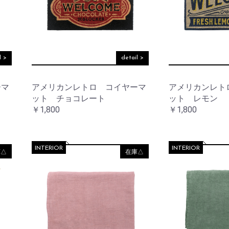
リ
テ
ケ
他
ー
ョ
ス
ー
ィ
ア
ナ
タ
ー
用
リ
ン
品
そ
収
ー
ド
の
納
デ
他
ア
コ
そ
l >
detail >
ロ
レ
そ
の
マ
ー
の
他
シ
他
ーマ
アメリカンレトロ コイヤーマ
アメリカンレト
ョ
そ
テ
ット チョコレート
ット レモン
ン
の
ウ
ー
￥1,800
￥1,800
他
ォ
ブ
ノ
ー
ル
ス
ル
ウ
タ
デ
エ
ル
コ
ア
INTERIOR
INTERIOR
庫△
在庫△
ジ
レ
ッ
ー
ラ
ク
シ
イ
ョ
ト・
ン
レ
照
タ
明
ー
フ
ラ
マ