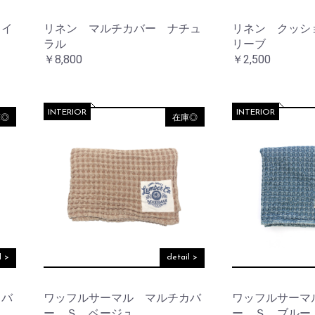
ー
コ
レ
ワイ
リネン マルチカバー ナチュ
リネン クッシ
ー
ラル
リーブ
シ
￥8,800
￥2,500
ョ
ン
レ
INTERIOR
INTERIOR
イ
庫◎
在庫◎
ン
グ
ッ
ズ
l >
detail >
カバ
ワッフルサーマル マルチカバ
ワッフルサーマ
ー Ｓ ベージュ
ー Ｓ ブルー