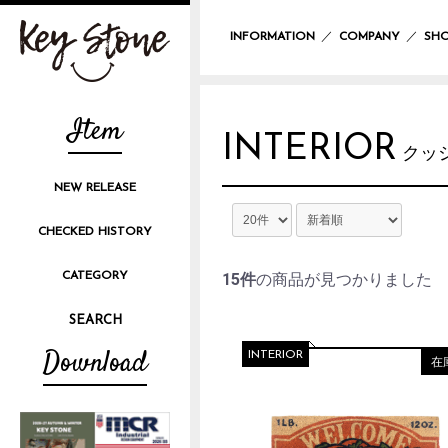
／
／
INFORMATION
COMPANY
SHO
Item
INTERIOR
クッ
NEW RELEASE
CHECKED HISTORY
CATEGORY
15件
の商品が見つかりました
Download
INTERIOR
在