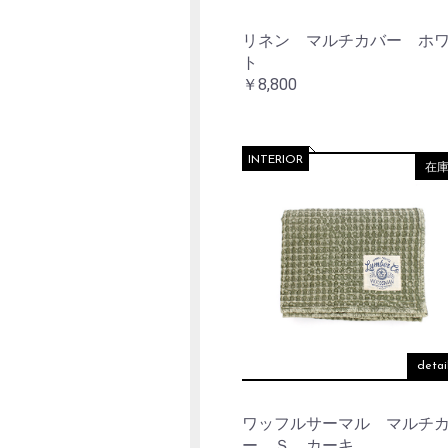
リネン マルチカバー ホ
ト
￥8,800
INTERIOR
在
detai
ワッフルサーマル マルチ
ー Ｓ カーキ