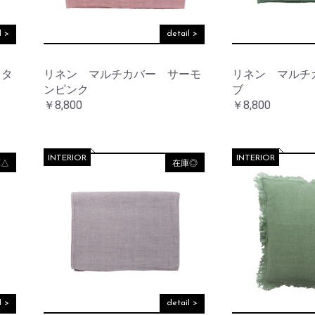
ワ
ッ
ー
ト
ベ
l >
detail >
ー
ス
サ
ニ
スタ
リネン マルチカバー サーモ
リネン マルチ
タ
フ
ンピンク
ブ
リ
レ
ー
￥8,800
￥8,800
ー
ム
ア
ウ
小
ト
INTERIOR
INTERIOR
物
庫△
在庫◎
ド
お買い物を続ける
カートへ進む
入
ア
れ
バ
ラ
ッ
イ
グ
ト・
照
明
ウ
ォ
ー
レ
ル
l >
detail >
タ
デ