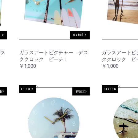
リ
テ
ケ
他
ー
ョ
ス
ー
ィ
ア
ナ
タ
ー
用
リ
ン
品
そ
収
ー
ド
の
納
デ
他
ア
コ
そ
l >
detail >
ロ
レ
そ
の
マ
ー
の
他
シ
他
デス
ガラスアートピクチャー デス
ガラスアートピ
ョ
そ
テ
ククロック ビーチＩ
ククロック ビ
ン
の
ウ
ー
￥1,000
￥1,000
他
ォ
ブ
ノ
ー
ル
ス
ル
ウ
タ
デ
エ
ル
コ
ア
CLOCK
CLOCK
庫×
在庫◎
ジ
レ
ッ
ー
ラ
ク
シ
イ
ョ
ト・
ン
レ
照
タ
明
ー
フ
ラ
マ