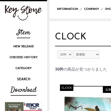
／
／
INFORMATION
COMPANY
SHO
Item
CLOCK
NEW RELEASE
CHECKED HISTORY
CATEGORY
30件
の商品が見つかりました
Download
CLOCK
在