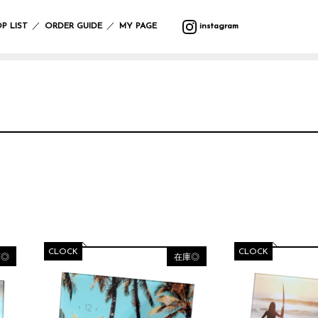
バ
ウ
バ
サ
マ
カ
プ
バ
テ
収
ッ
ォ
ラ
マ
ッ
ト
ラ
ッ
ス
納
／
／
P LIST
ORDER GUIDE
MY PAGE
instagram
グ
ー
エ
ー
ト
ラ
ン
グ
タ
ル
テ
リ
タ
ー
フ
デ
ィ
ー
ー・
ポ
ク
ク
レ
ァ
コ
ー
ハ
ー
リ
ッ
イ
ボ
ブ
レ
ン
チ
ス
シ
テ
ン
デ
リ
ー
ギ
ラ
マ
ョ
ー
グ
ィ
ッ
シ
ン
イ
ス
ン
ブ
ッ
ー
ク
ョ
グ
小
ト・
ル
ズ
ケ
ン
物
照
ウ
ア
入
ブ
マ
ガ
明
エ
イ
用
れ
ラ
ル
サ
レ
ス
ア
ミ
品
ン
チ
ン
ー
タ
テ
ウ
ケ
カ
グ
ジ
ン
ー
バ
ォ
ッ
バ
フ
ラ
ハ
ド
シ
ン
ー
ト
ー/
ァ
ス
ン
デ
ョ
ダ
ク
ル
カ
ブ
ド
コ
ン
ナ・
ロ
デ
ー
リ
ケ
レ
ハ
防
ッ
コ
テ
ッ
ア
ー
ン
寒
ク
CLOCK
CLOCK
レ
ン
ク
用
庫◎
在庫◎
シ
カ
具
ー
品
ョ
チ
シ
ス
ン
サ
バ
ョ
レ
テ
ニ
ラ
ヘ
ン
そ
ジ
ー
タ
エ
ア
の
ャ
シ