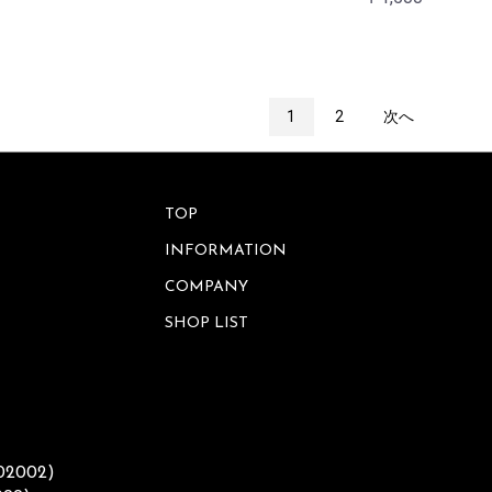
1
2
次へ
TOP
INFORMATION
COMPANY
SHOP LIST
002002)