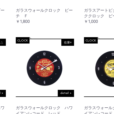
ー
コ
レ
ビー
ガラスウォールクロック ビー
ガラスアートピ
お買い物を続ける
カートへ進む
ー
チ Ｆ
ククロック ビ
シ
￥1,800
￥1,000
ョ
ン
レ
CLOCK
CLOCK
イ
庫△
在庫×
ン
グ
ッ
ズ
l >
detail >
ハワ
ガラスウォールクロック ハワ
ガラスウォール
イアンレコード レッド
イアンレコード