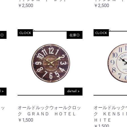
￥2,500
￥2,500
CLOCK
CLOCK
庫◎
在庫◎
l >
detail >
ロッ
オールドルックウォールクロッ
オールドルック
ク ＧＲＡＮＤ ＨＯＴＥＬ
ク ＫＥＮＳＩ
￥1,500
ＨＩＴＥ
￥1,500