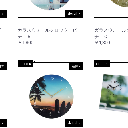
ワ
ッ
ー
ト
ベ
l >
detail >
ー
ス
サ
ニ
ビー
ガラスウォールクロック ビー
ガラスウォール
タ
フ
チ Ｂ
チ Ｃ
リ
レ
ー
￥1,800
￥1,800
ー
ム
ア
ウ
小
ト
CLOCK
CLOCK
物
庫×
在庫×
ド
入
ア
れ
バ
ラ
ッ
イ
グ
ト・
照
明
ウ
ォ
ー
レ
ル
l >
detail >
タ
デ