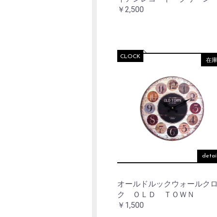
￥2,500
CLOCK
在
detai
オールドルックウォールク
ク ＯＬＤ ＴＯＷＮ
￥1,500