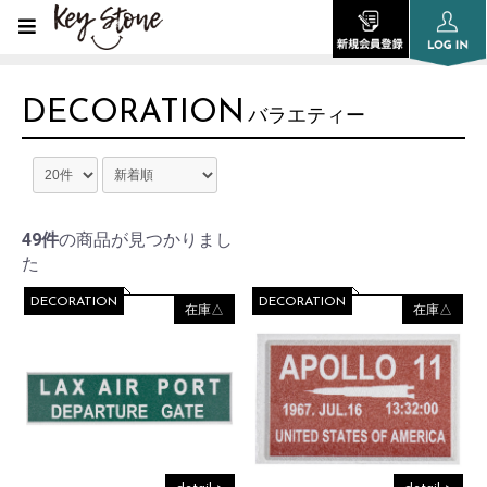
DECORATION
バラエティー
49件
の商品が見つかりまし
た
DECORATION
DECORATION
在庫△
在庫△