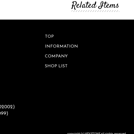
Related Items
ワ
ッ
ー
ト
ベ
ー
ス
サ
ニ
タ
フ
TOP
リ
レ
ー
ー
INFORMATION
ム
ア
COMPANY
ウ
小
SHOP LIST
ト
物
ド
入
ア
れ
バ
ラ
ッ
イ
グ
ト・
002002)
照
明
ウ
099)
ォ
ー
レ
ル
タ
デ
copyright (c) KEY STONE all rights reserved.