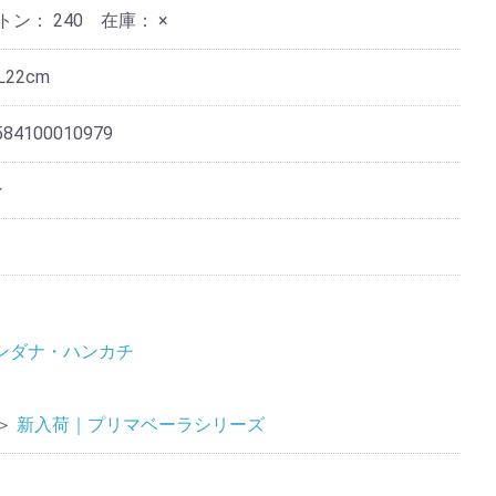
ートン：
240
在庫：
×
L22cm
584100010979
ン
ンダナ・ハンカチ
＞
新入荷｜プリマベーラシリーズ