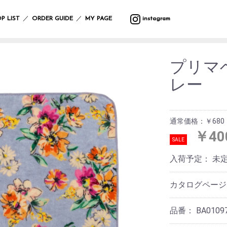
バ
ウ
バ
サ
マ
カ
プ
バ
テ
収
ッ
ォ
ラ
マ
ッ
ト
ラ
ッ
ス
納
／
／
P LIST
ORDER GUIDE
MY PAGE
instagram
グ
ー
エ
ー
ト
ラ
ン
グ
タ
ル
テ
リ
タ
ー
フ
デ
ィ
ー
ー・
ポ
ク
ク
レ
ァ
コ
ー
ハ
ー
リ
ッ
イ
ボ
ブ
レ
ン
プリマ
チ
ス
シ
テ
ン
デ
リ
ー
ギ
ラ
マ
ョ
ー
グ
ィ
ッ
シ
ン
レー
イ
ス
ン
ブ
ッ
ー
ク
ョ
グ
小
ト・
ル
ズ
ケ
ン
物
照
ウ
ア
入
ブ
マ
ガ
明
エ
イ
用
れ
ラ
ル
サ
レ
ス
ア
ミ
品
通常価格：￥680
ン
チ
ン
ー
タ
テ
ウ
ケ
カ
グ
ジ
￥40
ン
ー
バ
ォ
ッ
バ
フ
ラ
ハ
SALE
ド
シ
ン
ー
ト
ー/
ァ
ス
ン
デ
ョ
ダ
ク
ル
カ
ブ
ド
入荷予定：
未
コ
ン
ナ・
ロ
デ
ー
リ
ケ
レ
ハ
防
ッ
コ
テ
ッ
ア
ー
ン
寒
ク
レ
ン
ク
用
カタログペー
シ
カ
具
ー
品
ョ
チ
シ
ス
ン
サ
バ
ョ
レ
テ
品番：
BA0109
ニ
ラ
ヘ
ン
そ
ジ
ー
タ
エ
ア
の
ャ
シ