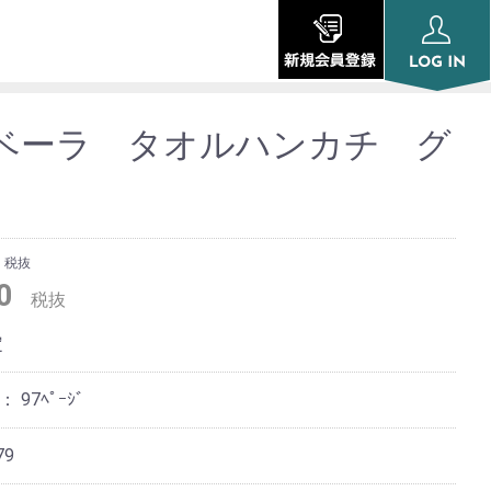
ベーラ タオルハンカチ グ
税抜
0
税抜
定
ジ：
97ﾍﾟｰｼﾞ
79