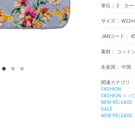
リ
テ
ケ
他
ー
ョ
単位：
2 カ
ス
ー
ィ
ア
ナ
タ
ー
用
リ
ン
品
そ
収
ー
サイズ：
W22×
ド
の
納
デ
他
ア
コ
そ
ロ
JANコード：
4
レ
そ
の
マ
ー
の
他
シ
他
素材：
コット
ョ
そ
テ
ン
の
ウ
ー
他
生産国：
中国
ォ
ブ
ノ
ー
ル
ス
ル
ウ
タ
関連カテゴリ
デ
エ
ル
コ
ア
FASHION
ジ
レ
FASHION
＞
バ
ッ
ー
ラ
NEW RELEASE
ク
シ
イ
ョ
SALE
ト・
ン
NEW RELEASE
レ
照
タ
明
ー
フ
ラ
マ