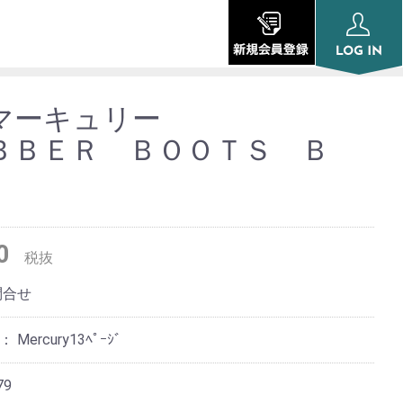
マーキュリー
ＢＥＲ ＢＯＯＴＳ Ｂ
0
税抜
問合せ
ジ：
Mercury13ﾍﾟｰｼﾞ
79