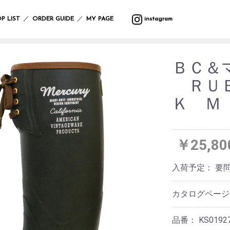
バ
ウ
バ
サ
マ
カ
プ
バ
テ
収
ッ
ォ
ラ
マ
ッ
ト
ラ
ッ
ス
納
／
／
P LIST
ORDER GUIDE
MY PAGE
instagram
グ
ー
エ
ー
ト
ラ
ン
グ
タ
ル
テ
リ
タ
ー
フ
デ
ィ
ー
ー・
ポ
ク
ク
レ
ァ
コ
ー
ハ
ー
リ
ッ
イ
ボ
ブ
レ
ン
ＢＣ＆
チ
ス
シ
テ
ン
デ
リ
ー
ギ
ラ
マ
ョ
ー
グ
ィ
ッ
シ
ン
ＲＵＢ
イ
ス
ン
ブ
ッ
ー
ク
ョ
グ
小
ト・
ル
ズ
ケ
ン
物
Ｋ Ｍ
照
ウ
ア
入
ブ
マ
ガ
明
エ
イ
用
れ
ラ
ル
サ
レ
ス
ア
ミ
品
ン
チ
ン
ー
タ
テ
ウ
ケ
カ
グ
ジ
ン
ー
バ
ォ
ッ
バ
フ
ラ
ハ
￥25,80
ド
シ
ン
ー
ト
ー/
ァ
ス
ン
デ
ョ
ダ
ク
ル
カ
ブ
ド
コ
ン
ナ・
ロ
デ
ー
リ
ケ
入荷予定：
要
レ
ハ
防
ッ
コ
テ
ッ
ア
ー
ン
寒
ク
レ
ン
ク
用
シ
カ
具
ー
品
カタログペー
ョ
チ
シ
ス
ン
サ
バ
ョ
レ
テ
ニ
ラ
ヘ
ン
品番：
KS0192
そ
ジ
ー
タ
エ
ア
の
ャ
シ