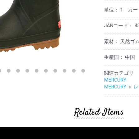
リ
テ
ケ
他
ー
ョ
ス
ー
ィ
ア
単位：
1 カ
ナ
タ
ー
用
リ
ン
品
そ
収
ー
ド
の
JANコード：
4
納
デ
他
ア
コ
そ
ロ
レ
そ
の
素材：
天然ゴ
マ
ー
の
他
シ
他
ョ
そ
生産国：
中国
テ
ン
の
ウ
ー
他
ォ
ブ
関連カテゴリ
ノ
ー
ル
ス
MERCURY
ル
ウ
タ
デ
エ
MERCURY
＞
レ
ル
コ
ア
ジ
レ
ッ
ー
ラ
ク
シ
Related Items
イ
ョ
ト・
ン
レ
照
タ
明
ー
フ
ラ
マ