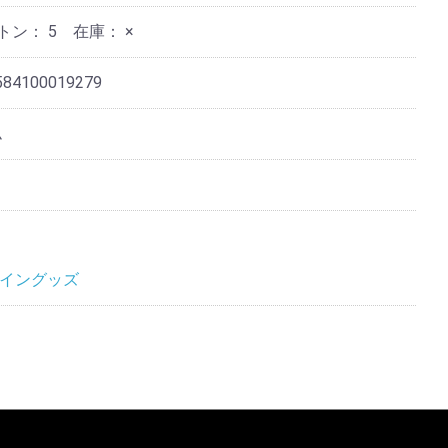
ートン：
5
在庫：
×
584100019279
ム
イングッズ