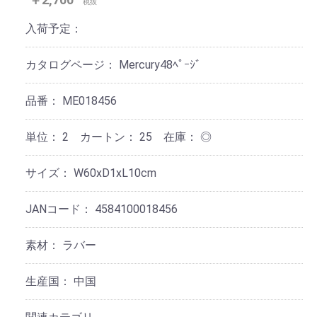
税抜
入荷予定：
カタログページ：
Mercury48ﾍﾟｰｼﾞ
品番：
ME018456
単位：
2 カートン：
25
在庫：
◎
サイズ：
W60xD1xL10cm
JANコード：
4584100018456
素材：
ラバー
生産国：
中国