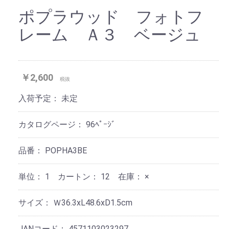
ポプラウッド フォトフ
レーム Ａ３ ベージュ
￥2,600
税抜
入荷予定：
未定
カタログページ：
96ﾍﾟｰｼﾞ
品番：
POPHA3BE
単位：
1 カートン：
12
在庫：
×
サイズ：
Ｗ36.3xL48.6xD1.5cm
JANコード：
4571103023297