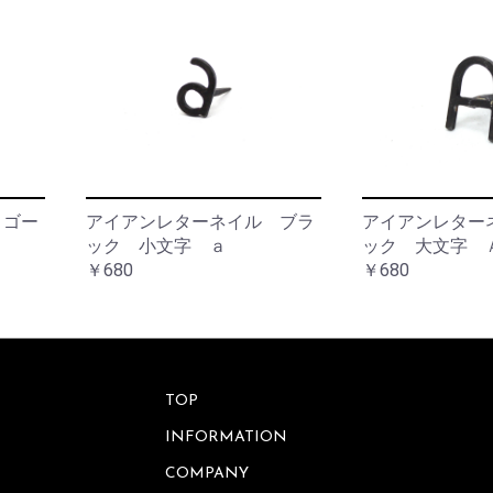
ワ
ッ
ー
ト
ベ
ー
ス
サ
ニ
タ
フ
リ
レ
ー
ー
ム
ア
 ゴー
アイアンレターネイル ブラ
アイアンレター
ウ
小
ック 小文字 ａ
ック 大文字 
ト
物
ド
￥680
￥680
入
ア
れ
バ
ラ
ッ
イ
グ
ト・
照
TOP
明
ウ
ォ
INFORMATION
ー
レ
ル
COMPANY
タ
デ