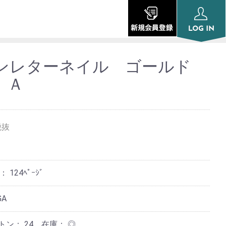
ンレターネイル ゴールド
 Ａ
税抜
ジ：
124ﾍﾟｰｼﾞ
GA
ートン：
24
在庫：
◎