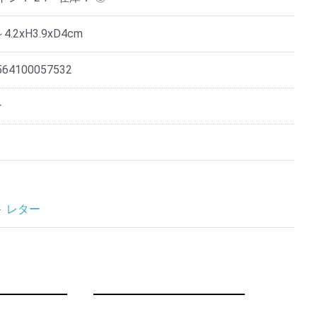
4.2xH3.9xD4cm
564100057532
ン
＞
レター