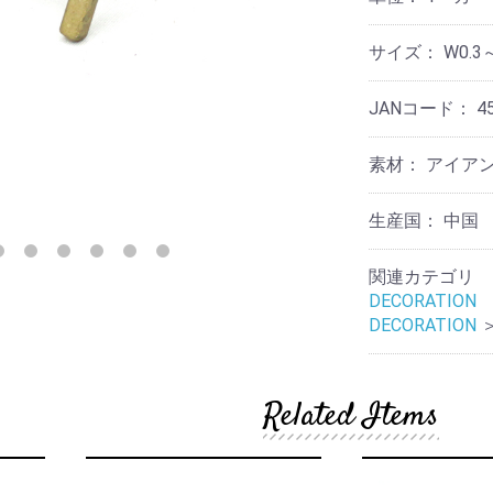
リ
テ
ケ
他
ー
ョ
ス
ー
ィ
ア
ナ
タ
ー
用
サイズ：
W0.3～
リ
ン
品
そ
収
ー
ド
の
納
デ
他
JANコード：
4
ア
コ
そ
ロ
レ
そ
の
マ
ー
の
他
素材：
アイア
シ
他
ョ
そ
テ
ン
の
生産国：
中国
ウ
ー
他
ォ
ブ
ノ
ー
ル
関連カテゴリ
ス
ル
ウ
タ
DECORATION
デ
エ
ル
コ
ア
DECORATION
ジ
レ
ッ
ー
ラ
ク
シ
イ
ョ
Related Items
ト・
ン
レ
照
タ
明
ー
フ
ラ
マ