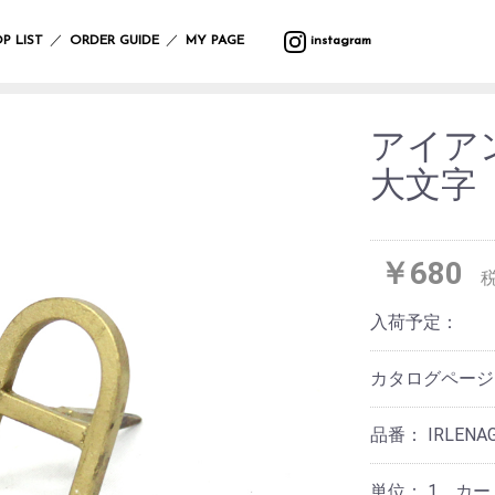
バ
ウ
バ
サ
マ
カ
プ
バ
テ
収
ッ
ォ
ラ
マ
ッ
ト
ラ
ッ
ス
納
／
／
P LIST
ORDER GUIDE
MY PAGE
instagram
グ
ー
エ
ー
ト
ラ
ン
グ
タ
ル
テ
リ
タ
ー
フ
デ
ィ
ー
ー・
ポ
ク
ク
レ
ァ
コ
ー
ハ
ー
リ
ッ
イ
ボ
ブ
レ
ン
アイア
チ
ス
シ
テ
ン
デ
リ
ー
ギ
ラ
マ
ョ
ー
グ
ィ
ッ
シ
ン
大文字
イ
ス
ン
ブ
ッ
ー
ク
ョ
グ
小
ト・
ル
ズ
ケ
ン
物
照
ウ
ア
入
ブ
マ
ガ
明
エ
イ
用
れ
ラ
ル
サ
レ
ス
ア
ミ
品
￥680
ン
チ
ン
ー
タ
テ
ウ
ケ
カ
グ
ジ
ン
ー
バ
ォ
ッ
バ
フ
ラ
ハ
ド
シ
ン
入荷予定：
ー
ト
ー/
ァ
ス
ン
デ
ョ
ダ
ク
ル
カ
ブ
ド
コ
ン
ナ・
ロ
デ
ー
リ
ケ
レ
ハ
防
ッ
カタログペー
コ
テ
ッ
ア
ー
ン
寒
ク
レ
ン
ク
用
シ
カ
具
ー
品
ョ
チ
品番：
IRLENA
シ
ス
ン
サ
バ
ョ
レ
テ
ニ
ラ
ヘ
ン
そ
ジ
ー
タ
エ
ア
単位：
1 カ
の
ャ
シ