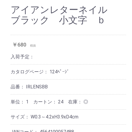
アイアンレターネイル
ブラック 小文字 ｂ
￥680
税抜
入荷予定：
カタログページ：
124ﾍﾟｰｼﾞ
品番：
IRLENSBB
単位：
1 カートン：
24
在庫：
◎
サイズ：
W0.3～4.2xH3.9xD4cm
JANコード：
4564100057488